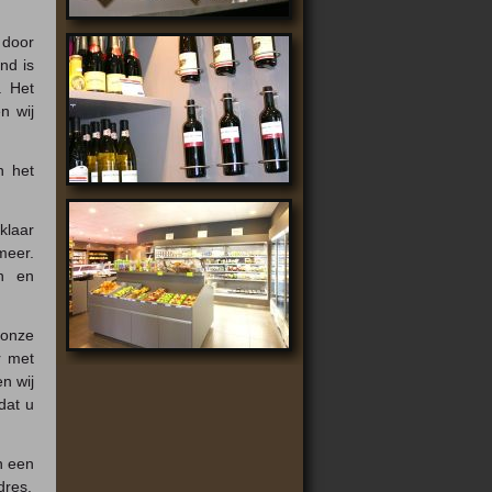
 door
nd is
. Het
n wij
n het
klaar
meer.
en en
 onze
r met
n wij
dat u
n een
dres.