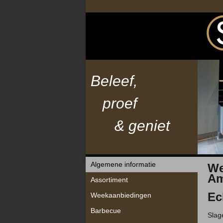
Beleef,
proef
& geniet
Navigatie
Algemene informatie
We
overslaan
Am
Assortiment
Ec
Weekaanbiedingen
Barbecue
Slag