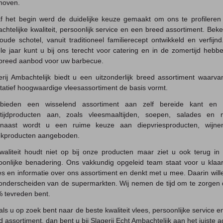
hoven.
f het begin werd de duidelijke keuze gemaakt om ons te profileren
chtelijke kwaliteit, persoonlijk service en een breed assortiment. Beke
oude schotel, vanuit traditioneel familierecept ontwikkeld en verfijnd
le jaar kunt u bij ons terecht voor catering en in de zomertijd hebbe
breed aanbod voor uw barbecue.
erij Ambachtelijk biedt u een uitzonderlijk breed assortiment waarva
itatief hoogwaardige vleesassortiment de basis vormt.
bieden een wisselend assortiment aan zelf bereide kant en 
tijdproducten aan, zoals vleesmaaltijden, soepen, salades en 
naast wordt u een ruime keuze aan diepvriesproducten, wijn
ekproducten aangeboden.
waliteit houdt niet op bij onze producten maar ziet u ook terug in
oonlijke benadering. Ons vakkundig opgeleid team staat voor u klaa
es en informatie over ons assortiment en denkt met u mee. Daarin wille
onderscheiden van de supermarkten. Wij nemen de tijd om te zorgen 
 tevreden bent.
als u op zoek bent naar de beste kwaliteit vlees, persoonlijke service e
 assortiment, dan bent u bij Slagerij Echt Ambachtelijk aan het juiste a