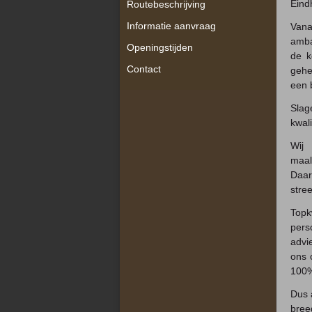
Eind
Routebeschrijving
Informatie aanvraag
Vana
amba
Openingstijden
de k
Contact
gehe
een 
Slag
kwal
Wij 
maal
Daar
stre
Topk
pers
advi
ons 
100%
Dus 
breed