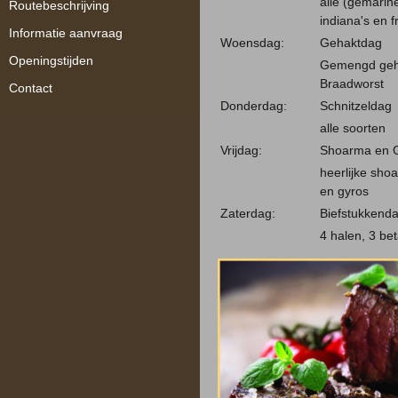
alle (gemarin
Routebeschrijving
indiana's en fr
Informatie aanvraag
Woensdag:
Gehaktdag
Openingstijden
Gemengd geh
Braadworst
Contact
Donderdag:
Schnitzeldag
alle soorten
Vrijdag:
Shoarma en 
heerlijke sho
en gyros
Zaterdag:
Biefstukkend
4 halen, 3 be