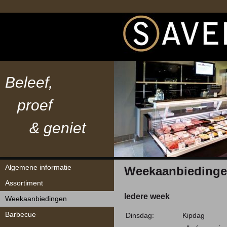
Beleef,
proef
& geniet
Navigatie
Algemene informatie
Weekaanbieding
overslaan
Assortiment
Iedere week
Weekaanbiedingen
Barbecue
Dinsdag:
Kipdag